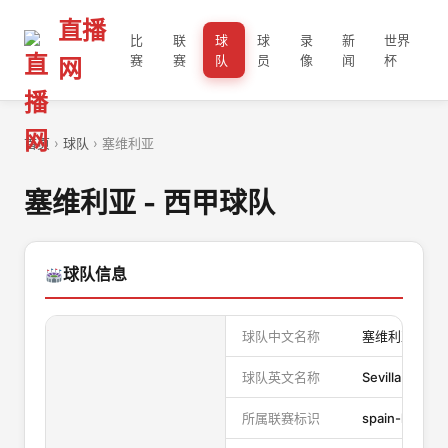
直播
比
联
球
球
录
新
世界
赛
赛
队
员
像
闻
杯
网
首页
›
球队
› 塞维利亚
塞维利亚 - 西甲球队
球队信息
球队中文名称
塞维利亚
球队英文名称
Sevilla
所属联赛标识
spain-la-liga