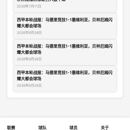
2026年7月11日
西甲本轮战报：马德里竞技1-1塞维利亚，贝林厄姆闪
耀大都会球场
2026年6月26日
西甲本轮战报：马德里竞技1-1塞维利亚，贝林厄姆闪
耀大都会球场
2026年6月26日
西甲本轮战报：马德里竞技1-1塞维利亚，贝林厄姆闪
耀大都会球场
2026年6月26日
联赛
球队
球员
关于