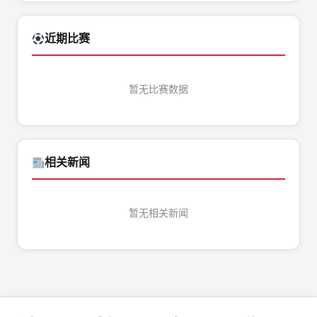
近期比赛
暂无比赛数据
相关新闻
暂无相关新闻