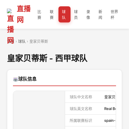
直播
比
联
球
球
录
新
世界
赛
赛
队
员
像
闻
杯
网
首页
›
球队
› 皇家贝蒂斯
皇家贝蒂斯 - 西甲球队
球队信息
球队中文名称
皇家贝蒂斯
球队英文名称
Real Betis
所属联赛标识
spain-la-liga