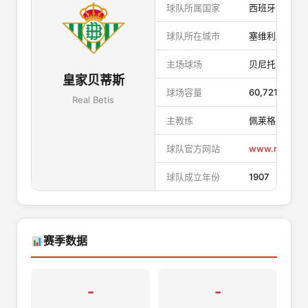
球队所属国家
西班牙
球队所在城市
塞维利亚
主场球场
贝尼托·比利亚
皇家贝蒂斯
球场容量
60,721
Real Betis
主教练
佩莱格里尼
球队官方网站
www.realbeti
球队成立年份
1907
赛季数据
-
-