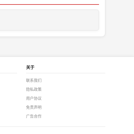
关于
联系我们
隐私政策
用户协议
免责声明
广告合作