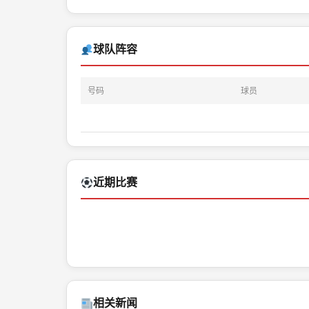
球队阵容
号码
球员
近期比赛
相关新闻