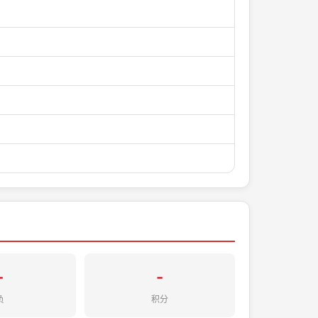
-
-
负
积分