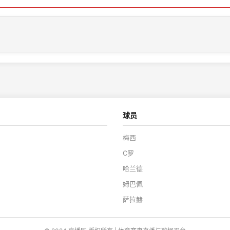
球员
梅西
C罗
哈兰德
姆巴佩
萨拉赫