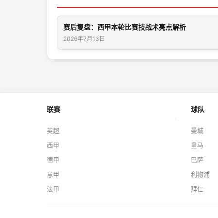
赛后复盘：西甲本轮比赛技战术亮点解析
2026年7月13日
联赛
球队
英超
曼城
西甲
皇马
德甲
巴萨
意甲
利物浦
法甲
拜仁