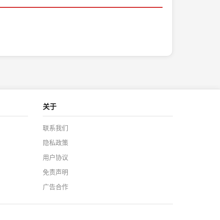
关于
联系我们
隐私政策
用户协议
免责声明
广告合作