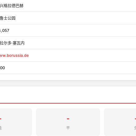
兴格拉德巴赫
鲁士公园
4,057
拉尔多·塞瓦内
ww.borussia.de
900
-
-
胜
平