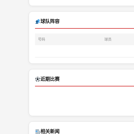
球队阵容
号码
球员
近期比赛
相关新闻