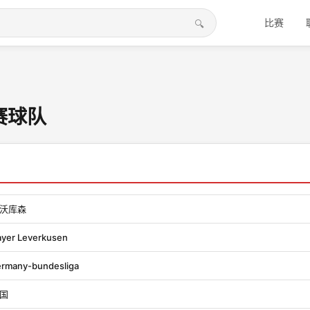
比赛
赛球队
沃库森
yer Leverkusen
ermany-bundesliga
国