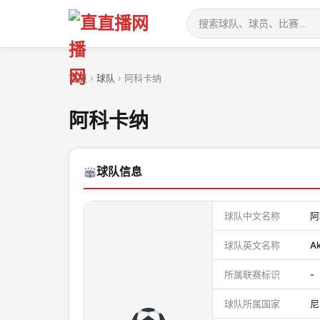
直播网
首页
›
球队
› 阿科卡纳
阿科卡纳
球队信息
球队中文名称
阿
球队英文名称
A
所属联赛标识
-
球队所属国家
尼