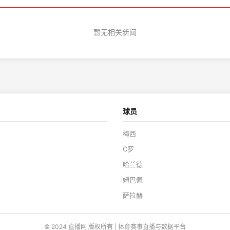
暂无相关新闻
球员
梅西
C罗
哈兰德
姆巴佩
萨拉赫
© 2024 直播网 版权所有 | 体育赛事直播与数据平台