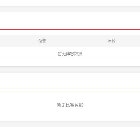
位置
年龄
暂无阵容数据
暂无比赛数据