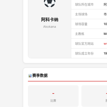
球队所在城市
阿
主场球场
市
阿科卡纳
球场容量
10
Akokana
主教练
M
球队官方网站
w
球队成立年份
1
赛季数据
-
比赛