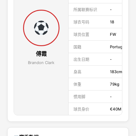
所属联赛标识
-
球衣号码
18
球员位置
FW
国籍
Portugal
傅霞
出生日期
-
Brandon Clark
身高
183cm
体重
79kg
惯用脚
-
球员身价
€40M