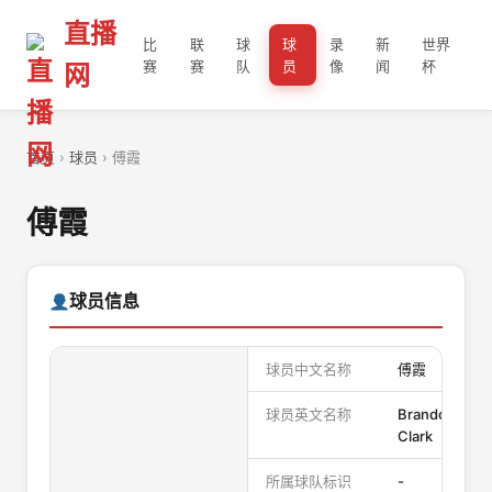
直播
比
联
球
球
录
新
世界
赛
赛
队
员
像
闻
杯
网
首页
›
球员
› 傅霞
傅霞
球员信息
球员中文名称
傅霞
球员英文名称
Brandon
Clark
所属球队标识
-