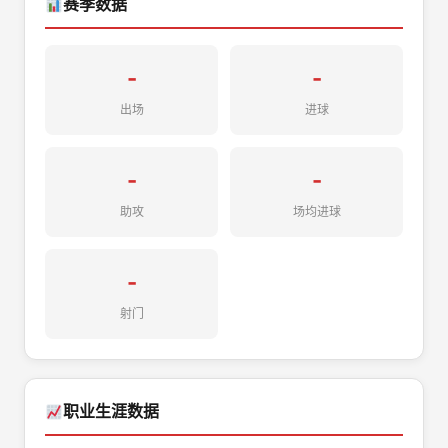
赛季数据
-
-
出场
进球
-
-
助攻
场均进球
-
射门
职业生涯数据