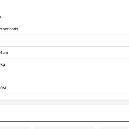
K
therlands
84cm
6kg
10M