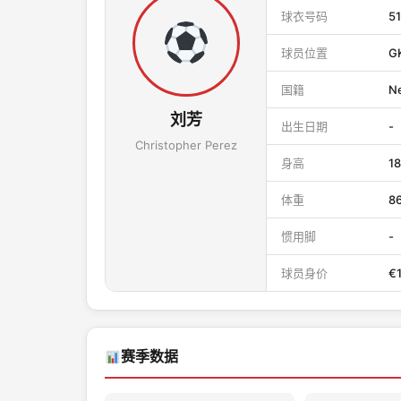
球衣号码
51
球员位置
G
国籍
Ne
刘芳
出生日期
-
Christopher Perez
身高
1
体重
8
惯用脚
-
球员身价
€
赛季数据