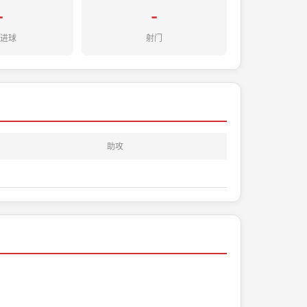
-
-
均进球
射门
助攻