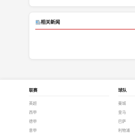
相关新闻
联赛
球队
英超
曼城
西甲
皇马
德甲
巴萨
意甲
利物浦