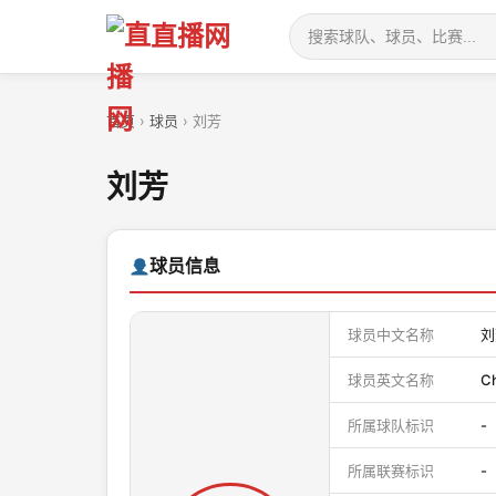
直播网
首页
›
球员
› 刘芳
刘芳
球员信息
球员中文名称
刘
球员英文名称
Ch
所属球队标识
-
所属联赛标识
-