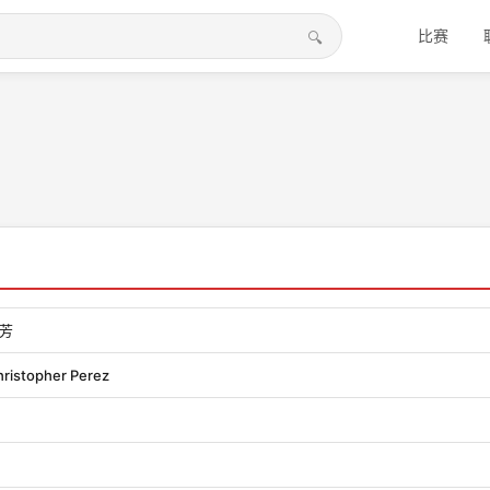
比赛
芳
ristopher Perez