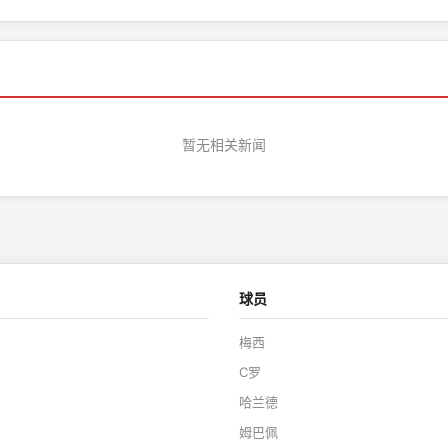
暂无相关新闻
球员
梅西
C罗
哈兰德
姆巴佩