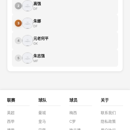
高强
2
DF
朱娜
3
DF
元老何平
4
GK
朱志强
5
MF
联赛
球队
球员
关于
英超
曼城
梅西
联系我们
西甲
皇马
C罗
隐私政策