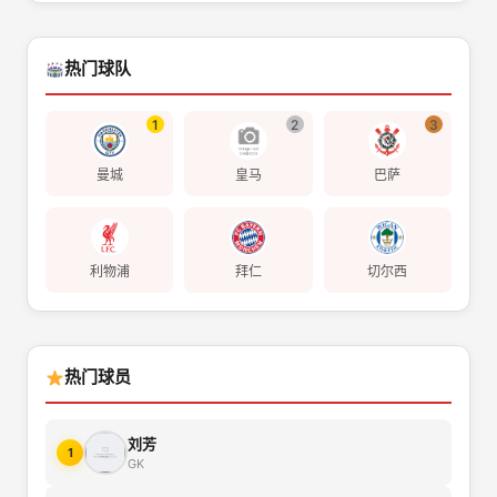
热门球队
1
2
3
曼城
皇马
巴萨
利物浦
拜仁
切尔西
热门球员
刘芳
1
GK