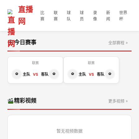
直播
比
联
球
球
录
新
世界
赛
赛
队
员
像
闻
杯
网
今日赛事
全部赛程 »
联赛
联赛
主队
VS
客队
主队
VS
客队
精彩视频
更多视频 »
暂无视频数据